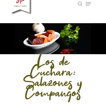
Menu
Los de
Cuchara:
Salazones y
Compangos