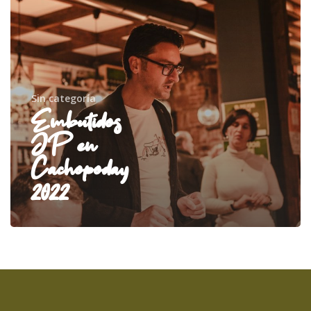
Sin categoría
Embutidos
JP en
Cachopoday
2022